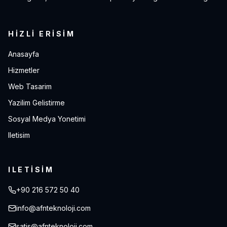
HIZLI ERISIM
Anasayfa
Hizmetler
Web Tasarim
Yazilim Gelistirme
Sosyal Medya Yonetimi
Iletisim
ILETISIM
+90 216 572 50 40
info@afnteknoloji.com
satis@afnteknoloji.com